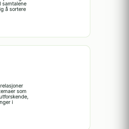
 I samtalene
g å sortere
relasjoner
r temaer som
 utforskende,
nger i