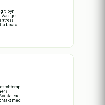
 tilbyr
. Vanlige
 stress.
tte bedre
staltterapi
er i
. Samtalene
kontakt med