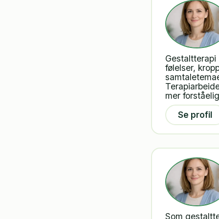
Gestaltterapi
følelser, kro
samtaletemaer
Terapiarbeide
mer forståeli
Se profil
Som gestaltt