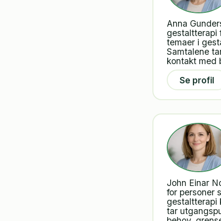
Anna Gunders
gestaltterapi
temaer i gest
Samtalene tar
kontakt med 
Se profil
John Einar No
for personer 
gestaltterapi
tar utgangspu
behov, grense