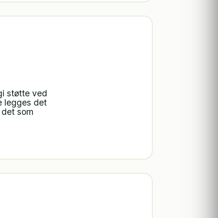
gi støtte ved
e legges det
e det som