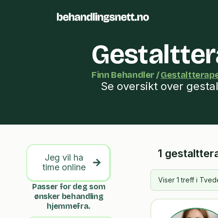
Gestaltte
Finn Behandler /
Gestaltterap
Se oversikt over gesta
1 gestaltte
Jeg vil ha
time online
Viser 1 treff i Tv
Passer for deg som
ønsker behandling
hjemmefra.