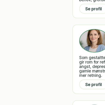
Se profil
Som gestaltt
gir rom for r
angst, depres
gamle mønstre
mer retning.
Se profil