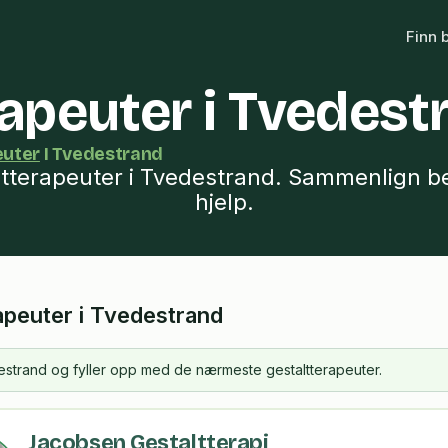
Finn 
rapeuter i Tvedest
euter
I Tvedestrand
ltterapeuter i Tvedestrand. Sammenlign be
hjelp.
rapeuter i Tvedestrand
edestrand og fyller opp med de nærmeste gestaltterapeuter.
Jacobsen Gestaltterapi