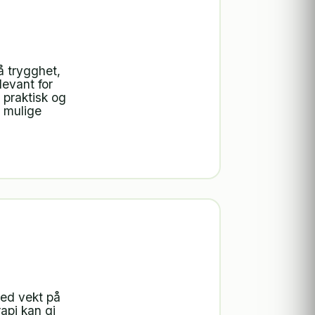
å trygghet,
levant for
 praktisk og
 mulige
med vekt på
api kan gi