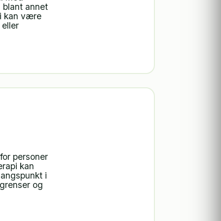
 blant annet
pi kan være
eller
 for personer
erapi kan
gangspunkt i
 grenser og