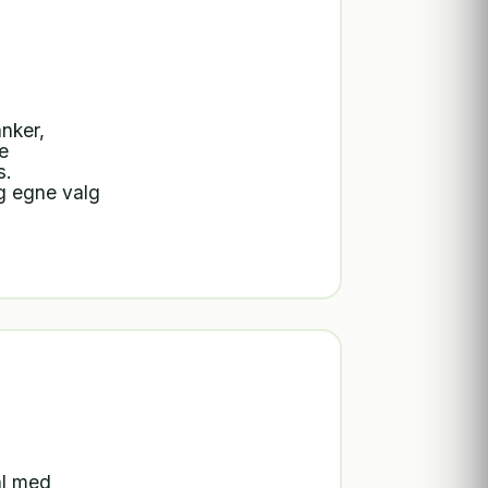
anker,
e
s.
og egne valg
hl med