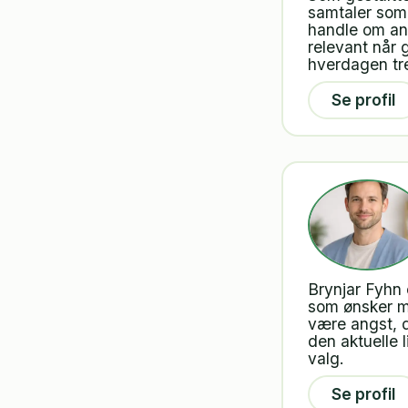
samtaler som 
handle om ang
relevant når 
hverdagen tr
Se profil
Brynjar Fyhn 
som ønsker me
være angst, d
den aktuelle 
valg.
Se profil