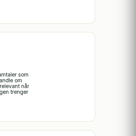
amtaler som
handle om
relevant når
agen trenger