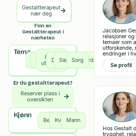
Gestaltterapeut
nær deg
Finn en
Jacobsen Gest
Gestaltterapeut i
relasjoner og
nærheten
temaer som an
utforskende,
Tema
endringer i h
Barns
Alle
Angst
Depresjon
Samlivsutfordringer
Sorg
utvikling
Se profil
Er du gestaltterapeut?
Reserver plass i
oversikten
Kjønn
Begge
Kvinne
Mann
Hos Gestalt o
trygghet, rel