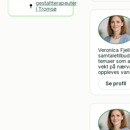
gestaltterapeuter
i Tromsø
Veronica Fjel
samtaletilbud 
temaer som an
vekt på nærvæ
oppleves vans
Se profil