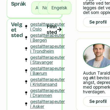
støtte ved te
Språk
legges det ve
Alle
Norsk
Engelsk
det som oppl
Se profil
Velg
gestaltterapeuter
Finn
i Oslo
et
sted
sted
gestaltterapeuter
i Bergen
gestaltterapeuter
i Trondheim
gestaltterapeuter
i Stavanger
gestaltterapeuter
Audun Taralds
i Bærum
og økt beviss
gestaltterapeuter
angst, depres
i Kristiansand
med oppmerks
gestaltterapeuter
hverdagen.
i Drammen
Se profil
gestaltterapeuter
i Asker