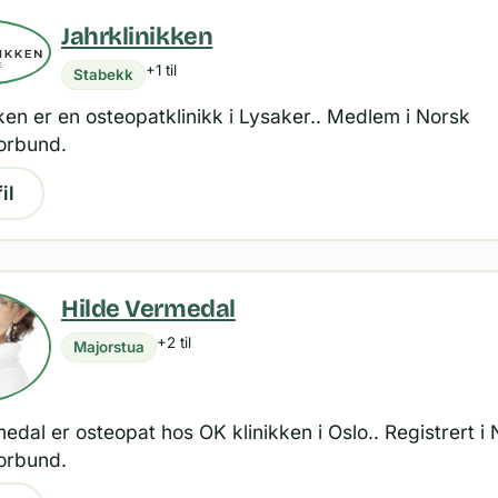
Jahrklinikken
+1 til
Stabekk
ken er en osteopatklinikk i Lysaker.. Medlem i Norsk
orbund.
il
Hilde Vermedal
+2 til
Majorstua
edal er osteopat hos OK klinikken i Oslo.. Registrert i
orbund.