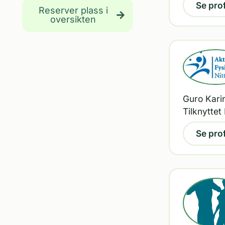
Se prof
Reserver plass i
oversikten
Guro Karin
Tilknytte
Se prof