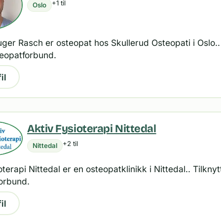
+1 til
Oslo
er Rasch er osteopat hos Skullerud Osteopati i Oslo.. 
eopatforbund.
il
Aktiv Fysioterapi Nittedal
+2 til
Nittedal
oterapi Nittedal er en osteopatklinikk i Nittedal.. Tilkny
orbund.
il