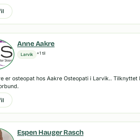
il
Anne Aakre
+1 til
Larvik
 er osteopat hos Aakre Osteopati i Larvik.. Tilknyttet
orbund.
il
Espen Hauger Rasch