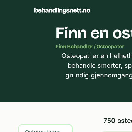
Finn en os
Finn Behandler /
Osteopater
Osteopati er en helhet
behandle smerter, sp
grundig gjennomgang a
750 oste
Osteopat nær