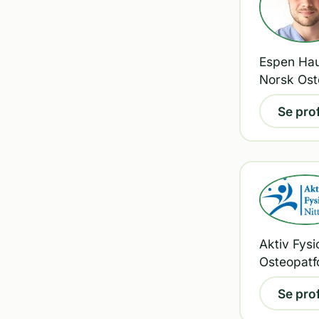
Espen Haug
Norsk Ost
Se prof
Aktiv Fysi
Osteopatf
Se prof