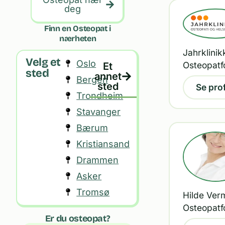
deg
Finn en Osteopat i
nærheten
Jahrklinik
Velg et
Oslo
Osteopatf
Et
sted
annet
Bergen
sted
Se prof
Trondheim
Stavanger
Bærum
Kristiansand
Drammen
Asker
Tromsø
Hilde Verm
Osteopatf
Er du osteopat?