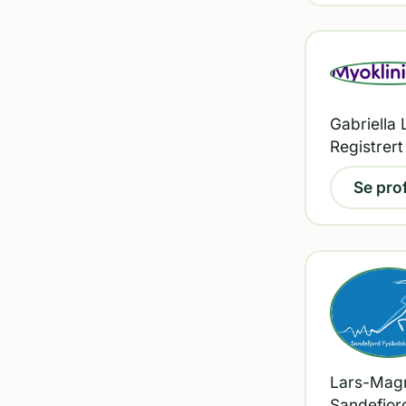
Gabriella 
Registrert
Se prof
Lars-Magn
Sandefjord