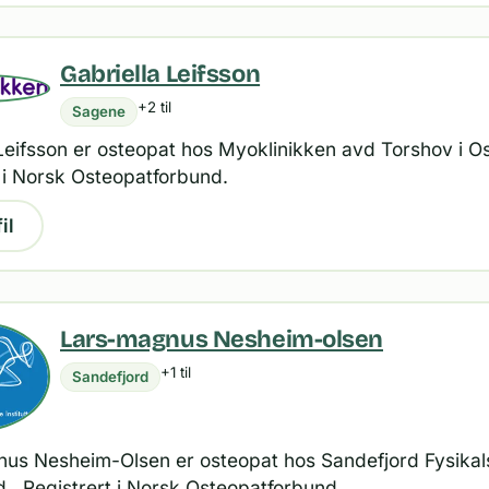
Gabriella Leifsson
+2 til
Sagene
Leifsson er osteopat hos Myoklinikken avd Torshov i Os
 i Norsk Osteopatforbund.
il
Lars-magnus Nesheim-olsen
+1 til
Sandefjord
us Nesheim-Olsen er osteopat hos Sandefjord Fysikalsk
.. Registrert i Norsk Osteopatforbund.