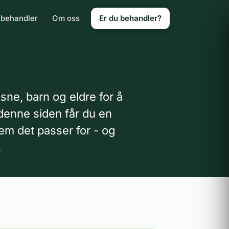
 behandler
Om oss
Er du behandler?
ne, barn og eldre for å
denne siden får du en
em det passer for - og
.