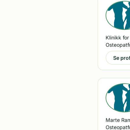
Klinikk fo
Osteopatf
Se prof
Marte Rams
Osteopatf