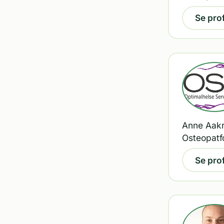
Se prof
Anne Aakre
Osteopatf
Se prof