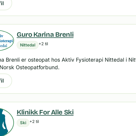
il
Guro Karina Brenli
+2 til
Nittedal
a Brenli er osteopat hos Aktiv Fysioterapi Nittedal i Nit
t Norsk Osteopatforbund.
il
Klinikk For Alle Ski
+2 til
Ski