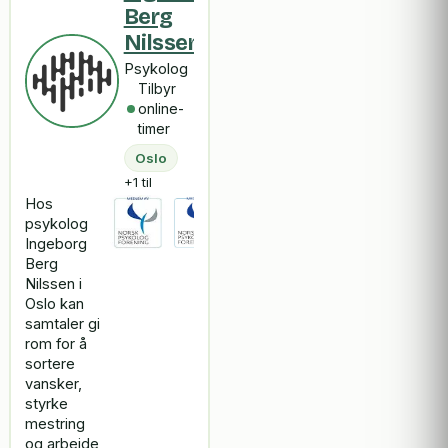
Berg
Nilssen
Psykolog
Tilbyr
online-
timer
Oslo
+1 til
Hos
psykolog
Ingeborg
Berg
Nilssen i
Oslo kan
samtaler gi
rom for å
sortere
vansker,
styrke
mestring
og arbeide