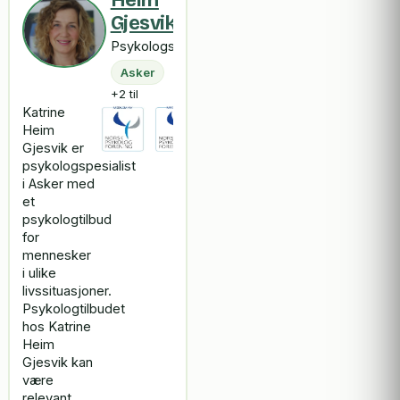
Gjesvik
Psykologspesialist
Asker
+2 til
Katrine
Heim
Gjesvik er
psykologspesialist
i Asker med
et
psykologtilbud
for
mennesker
i ulike
livssituasjoner.
Psykologtilbudet
hos Katrine
Heim
Gjesvik kan
være
relevant