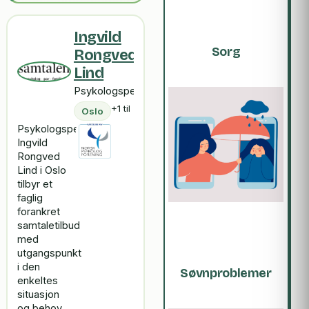
Ingvild
Sorg
Rongved
Lind
Psykologspesialist
+1 til
Oslo
Psykologspesialist
Ingvild
Rongved
Lind i Oslo
tilbyr et
faglig
forankret
samtaletilbud
med
utgangspunkt
i den
Søvnproblemer
enkeltes
situasjon
og behov.