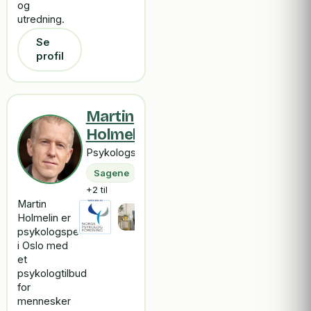
og
utredning.
Se
profil
Martin
Holmelin
Psykologspesialist
Sagene
+2 til
Martin
Holmelin er
psykologspesialist
i Oslo med
et
psykologtilbud
for
mennesker