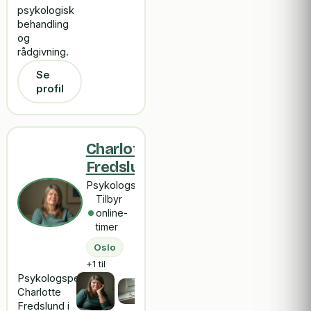
psykologisk
behandling
og
rådgivning.
Se
profil
Charlotte
Fredslund
Psykologspesialist
Tilbyr
online-
timer
Oslo
+1 til
Psykologspesialist
Charlotte
Fredslund i