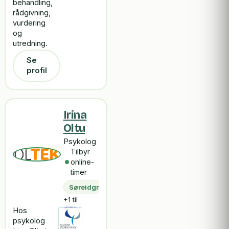
behandling,
rådgivning,
vurdering
og
utredning.
Se
profil
Irina
Oltu
Psykolog
Tilbyr
online-
timer
Søreidgrend
+1 til
Hos
psykolog