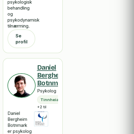
psykologisk
behandling
og
psykodynamisk
tilnærming.
Se
profil
Daniel
Bergheim
Botnmark
Psykolog
Tinnheia
+2 til
Daniel
Bergheim
Botnmark
er psykolog