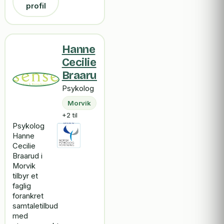
profil
Hanne
Cecilie
Braarud
Psykolog
Morvik
+2 til
Psykolog
Hanne
Cecilie
Braarud i
Morvik
tilbyr et
faglig
forankret
samtaletilbud
med