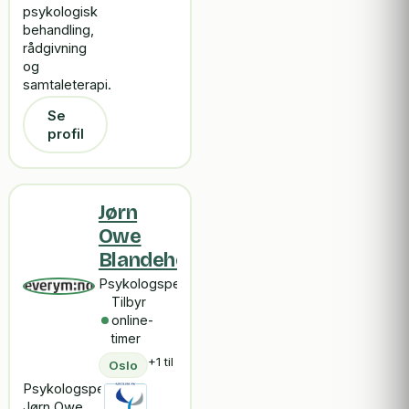
psykologisk
behandling,
rådgivning
og
samtaleterapi.
Se
profil
Jørn
Owe
Blandehoel
Psykologspesialist
Tilbyr
online-
timer
+1 til
Oslo
Psykologspesialist
Jørn Owe