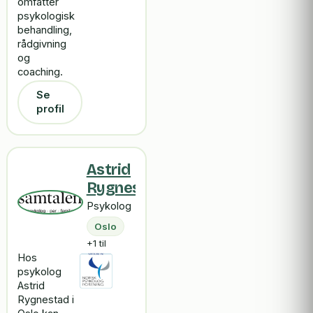
omfatter
psykologisk
behandling,
rådgivning
og
coaching.
Se
profil
Astrid
Rygnestad
Psykolog
Oslo
+1 til
Hos
psykolog
Astrid
Rygnestad i