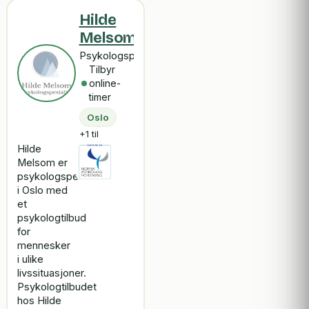
Hilde
Melsom
Psykologspesialist
Tilbyr
online-
timer
Oslo
+1 til
Hilde
Melsom er
psykologspesialist
i Oslo med
et
psykologtilbud
for
mennesker
i ulike
livssituasjoner.
Psykologtilbudet
hos Hilde