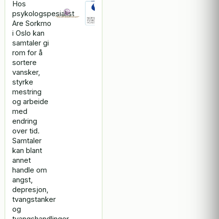
Hos
psykologspesialist
Are Sorkmo
i Oslo kan
samtaler gi
rom for å
sortere
vansker,
styrke
mestring
og arbeide
med
endring
over tid.
Samtaler
kan blant
annet
handle om
angst,
depresjon,
tvangstanker
og