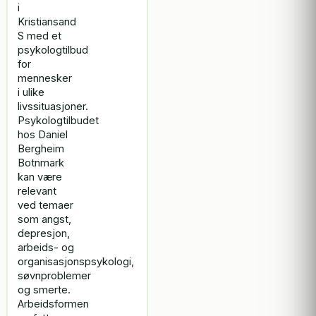
i
Kristiansand
S med et
psykologtilbud
for
mennesker
i ulike
livssituasjoner.
Psykologtilbudet
hos Daniel
Bergheim
Botnmark
kan være
relevant
ved temaer
som angst,
depresjon,
arbeids- og
organisasjonspsykologi,
søvnproblemer
og smerte.
Arbeidsformen