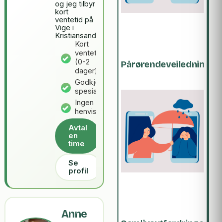
og jeg tilbyr
kort
ventetid på
Vige i
Kristiansand.
Kort
ventetid
(0-2
Pårørendeveiledning
dager)
Godkjent
spesialist
Ingen
henvisning
Avtal
en
time
Se
profil
Anne