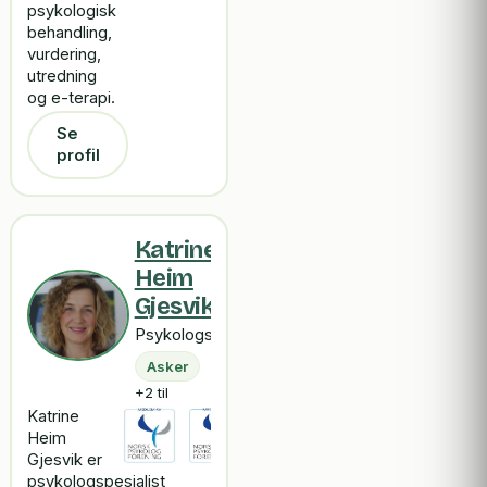
psykologisk
behandling,
vurdering,
utredning
og e-terapi.
Se
profil
Katrine
Heim
Gjesvik
Psykologspesialist
Asker
+2 til
Katrine
Heim
Gjesvik er
psykologspesialist