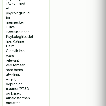
i Asker med
et
psykologtilbud
for
mennesker
i ulike
livssituasjoner.
Psykologtilbudet
hos Katrine
Heim
Gjesvik kan
være
relevant
ved temaer
som barns
utvikling,
angst,
depresjon,
traumer/PTSD
og kriser.
Arbeidsformen
omfatter