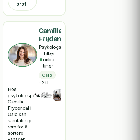
profil
Camilla
Frydendal
Psykologspesialist
Tilbyr
online-
timer
Oslo
+2 til
Hos
psykologspesialist
Camilla
Frydendal i
Oslo kan
samtaler gi
rom for å
sortere
vansker,