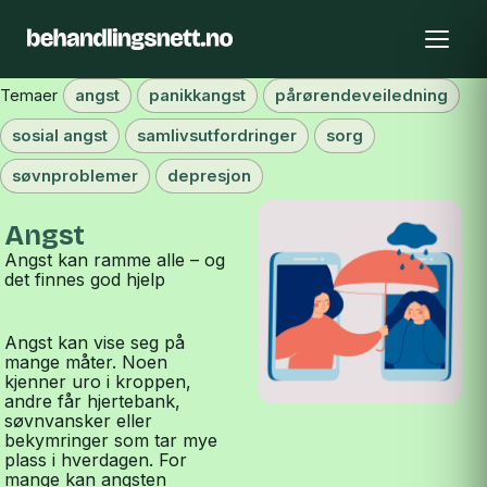
Temaer
angst
panikkangst
pårørendeveiledning
sosial angst
samlivsutfordringer
sorg
søvnproblemer
depresjon
Angst
Angst kan ramme alle – og
det finnes god hjelp
Angst kan vise seg på
mange måter. Noen
kjenner uro i kroppen,
andre får hjertebank,
søvnvansker eller
bekymringer som tar mye
plass i hverdagen. For
mange kan angsten