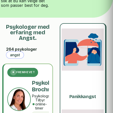
slik at du kan velge det
som passer best for deg.
Psykologer med
erfaring med
Angst.
264 psykologer
angst
★
FREMHEVET
Psykologspesialist
Brochmann
Psykologspesialist
Panikkangst
Tilbyr
online-
timer