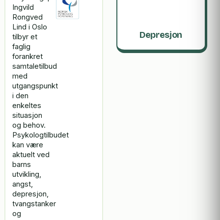
Ingvild
Rongved
Lind i Oslo
Depresjon
tilbyr et
faglig
forankret
samtaletilbud
med
utgangspunkt
i den
enkeltes
situasjon
og behov.
Psykologtilbudet
kan være
aktuelt ved
barns
utvikling,
angst,
depresjon,
tvangstanker
og