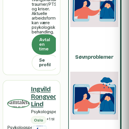
traumer/PTSD
og kriser.
Aktuelle
arbeidsformer
kan være
psykologisk
behandling.
Avtal
en
time
Søvnproblemer
Se
profil
Ingvild
Rongved
Lind
Psykologspesialist
+1 til
Oslo
Psykologspesialist