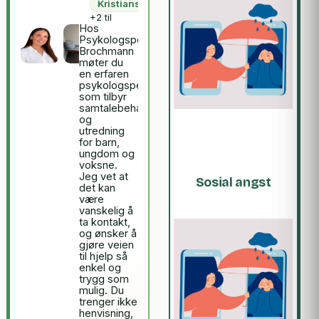
Kristiansand
+2 til
Hos
Psykologspesialist
Brochmann
møter du
en erfaren
psykologspesialist
som tilbyr
samtalebehandling
og
utredning
for barn,
ungdom og
voksne.
Jeg vet at
Sosial angst
det kan
være
vanskelig å
ta kontakt,
og ønsker å
gjøre veien
til hjelp så
enkel og
trygg som
mulig. Du
trenger ikke
henvisning,