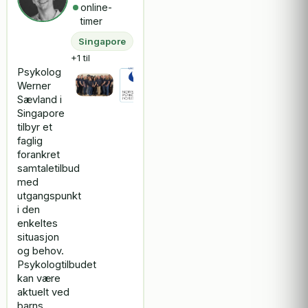
online-
timer
Singapore
+1 til
Psykolog
Werner
Sævland i
Singapore
tilbyr et
faglig
forankret
samtaletilbud
med
utgangspunkt
i den
enkeltes
situasjon
og behov.
Psykologtilbudet
kan være
aktuelt ved
barns