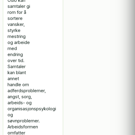
Oslo kan
samtaler gi
rom for å
sortere
vansker,
styrke
mestring
og arbeide
med
endring
over tid.
Samtaler
kan blant
annet
handle om
adferdsproblemer,
angst, sorg,
arbeids- og
organisasjonspsykologi
og
søvnproblemer.
Arbeidsformen
omfatter