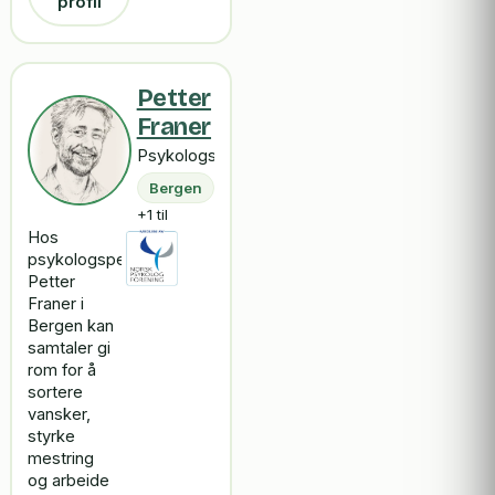
profil
Petter
Franer
Psykologspesialist
Bergen
+1 til
Hos
psykologspesialist
Petter
Franer i
Bergen kan
samtaler gi
rom for å
sortere
vansker,
styrke
mestring
og arbeide