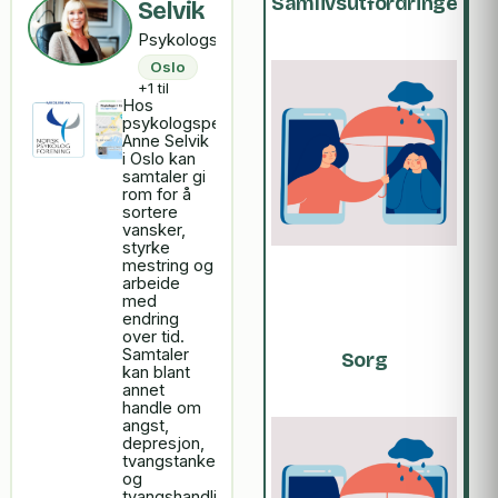
Samlivsutfordringer
Selvik
Psykologspesialist
Oslo
+1 til
Hos
psykologspesialist
Anne Selvik
i Oslo kan
samtaler gi
rom for å
sortere
vansker,
styrke
mestring og
arbeide
med
endring
over tid.
Samtaler
Sorg
kan blant
annet
handle om
angst,
depresjon,
tvangstanker
og
tvangshandlinger,