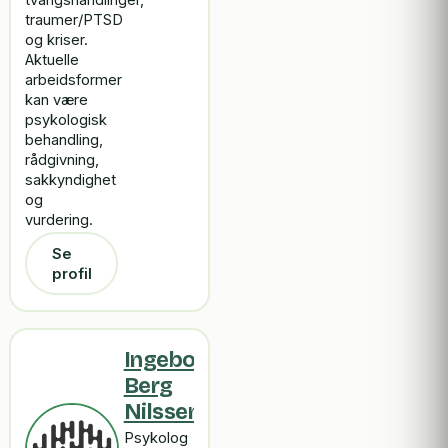
tvangshandlinger,
traumer/PTSD
og kriser.
Aktuelle
arbeidsformer
kan være
psykologisk
behandling,
rådgivning,
sakkyndighet
og
vurdering.
Se
profil
Ingeborg
Berg
Nilssen
Psykolog