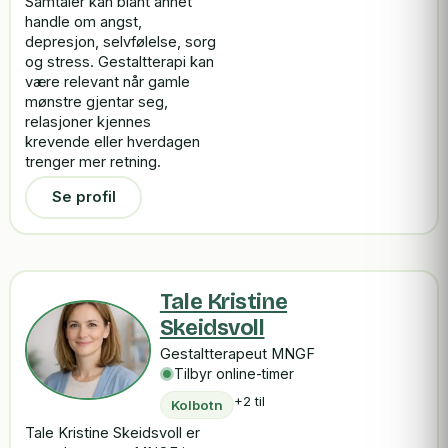
Samtaler kan blant annet
handle om angst,
depresjon, selvfølelse, sorg
og stress. Gestaltterapi kan
være relevant når gamle
mønstre gjentar seg,
relasjoner kjennes
krevende eller hverdagen
trenger mer retning.
Se profil
Tale Kristine
Skeidsvoll
Gestaltterapeut MNGF
Tilbyr online-timer
+2 til
Kolbotn
Tale Kristine Skeidsvoll er