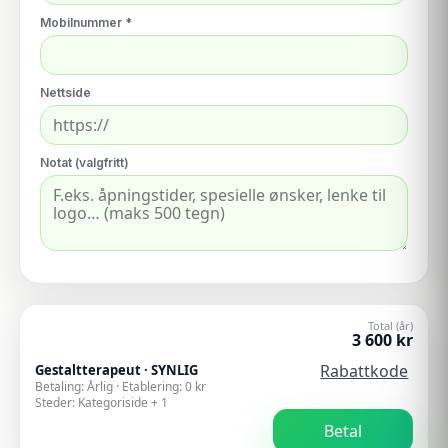
Mobilnummer *
Nettside
Notat (valgfritt)
Total (år)
3 600
kr
Rabattkode
Gestaltterapeut
·
SYNLIG
Betaling:
Årlig
· Etablering:
0
kr
Steder:
Kategoriside + 1
Betal