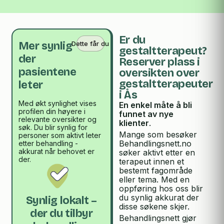
Er du
Dette får du
Mer synlig
gestaltterapeut?
der
Reserver plass i
pasientene
oversikten over
gestaltterapeuter
leter
i Ås
Med økt synlighet vises
En enkel måte å bli
profilen din høyere i
funnet av nye
relevante oversikter og
klienter
.
søk. Du blir synlig for
Mange som besøker
personer som aktivt leter
Behandlingsnett.no
etter behandling -
akkurat når behovet er
søker aktivt etter en
der.
terapeut innen et
bestemt fagområde
eller tema. Med en
oppføring hos oss blir
du synlig akkurat der
Synlig lokalt –
disse søkene skjer.
der du tilbyr
Behandlingsnett gjør