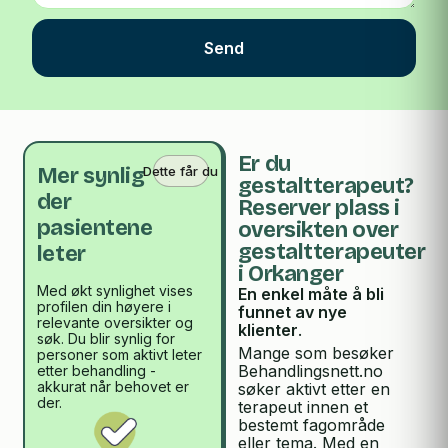
Send
Er du
Dette får du
Mer synlig
gestaltterapeut?
der
Reserver plass i
pasientene
oversikten over
gestaltterapeuter
leter
i Orkanger
Med økt synlighet vises
En enkel måte å bli
profilen din høyere i
funnet av nye
relevante oversikter og
klienter
.
søk. Du blir synlig for
Mange som besøker
personer som aktivt leter
Behandlingsnett.no
etter behandling -
akkurat når behovet er
søker aktivt etter en
der.
terapeut innen et
bestemt fagområde
eller tema. Med en