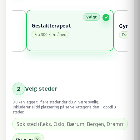
Gestaltterapeut
Gynekol
Fra 300 kr /måned
Fra 100 k
2
Velg steder
Du kan legge til flere steder der du vil være synlig.
Inkluderer alltid plassering på selve kategorisiden + opptil 3
steder.
×
Orkanger