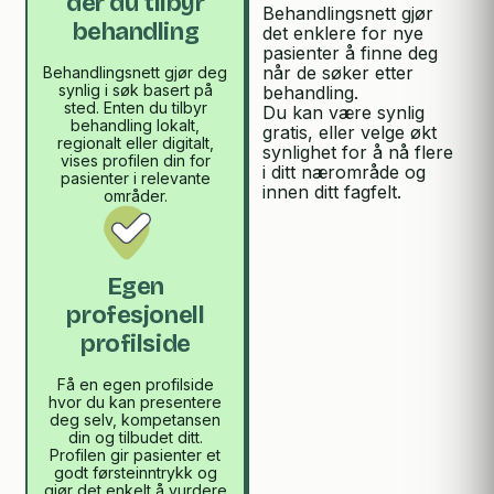
der du tilbyr
Behandlingsnett gjør
behandling
det enklere for nye
pasienter å finne deg
når de søker etter
Behandlingsnett gjør deg
synlig i søk basert på
behandling.
sted. Enten du tilbyr
Du kan være synlig
behandling lokalt,
gratis, eller velge økt
regionalt eller digitalt,
synlighet for å nå flere
vises profilen din for
i ditt nærområde og
pasienter i relevante
innen ditt fagfelt.
områder.
Egen
profesjonell
profilside
Få en egen profilside
hvor du kan presentere
deg selv, kompetansen
din og tilbudet ditt.
Profilen gir pasienter et
godt førsteinntrykk og
gjør det enkelt å vurdere