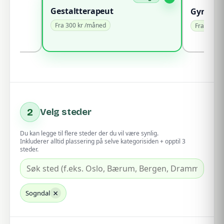
Gestaltterapeut
Gynekol
Fra 300 kr /måned
Fra 100 k
2
Velg steder
Du kan legge til flere steder der du vil være synlig.
Inkluderer alltid plassering på selve kategorisiden + opptil 3
steder.
×
Sogndal