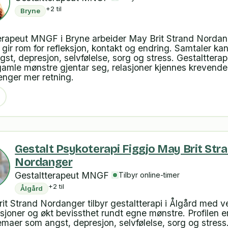
+2 til
Bryne
erapeut MNGF i Bryne arbeider May Brit Strand Norda
gir rom for refleksjon, kontakt og endring. Samtaler kan
st, depresjon, selvfølelse, sorg og stress. Gestalttera
gamle mønstre gjentar seg, relasjoner kjennes krevende 
enger mer retning.
Gestalt Psykoterapi Figgjo May Brit Str
Nordanger
Gestaltterapeut MNGF
Tilbyr online-timer
+2 til
Ålgård
it Strand Nordanger tilbyr gestaltterapi i Ålgård med v
asjoner og økt bevissthet rundt egne mønstre. Profilen e
temaer som angst, depresjon, selvfølelse, sorg og stress