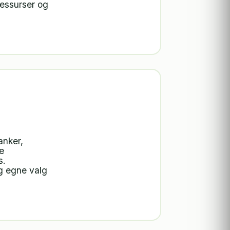
ressurser og
anker,
e
s.
og egne valg