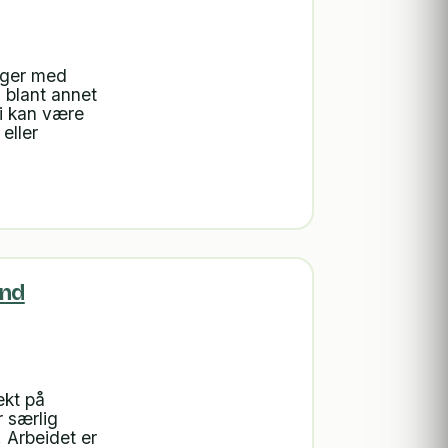
nger med
 blant annet
pi kan være
eller
and
ekt på
r særlig
. Arbeidet er