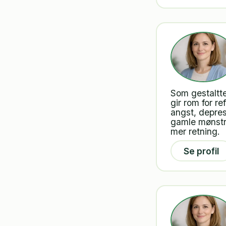
Som gestaltt
gir rom for r
angst, depres
gamle mønstre
mer retning.
Se profil