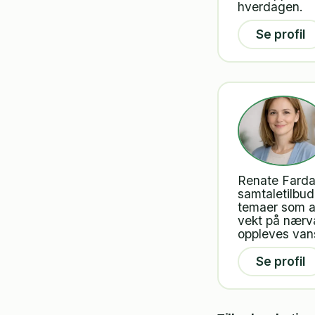
hverdagen.
Se profil
Renate Farda
samtaletilbud 
temaer som an
vekt på nærvæ
oppleves vans
Se profil