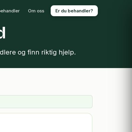
behandler
Om oss
Er du behandler?
d
ere og finn riktig hjelp.