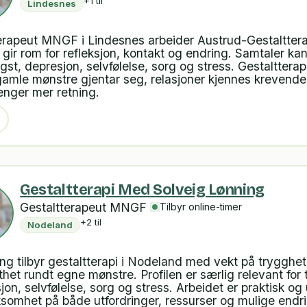
+1 til
Lindesnes
erapeut MNGF i Lindesnes arbeider Austrud-Gestaltter
gir rom for refleksjon, kontakt og endring. Samtaler kan
st, depresjon, selvfølelse, sorg og stress. Gestalttera
gamle mønstre gjentar seg, relasjoner kjennes krevende 
enger mer retning.
Gestaltterapi Med Solveig Lønning
Gestaltterapeut MNGF
Tilbyr online-timer
+2 til
Nodeland
ng tilbyr gestaltterapi i Nodeland med vekt på trygghet,
thet rundt egne mønstre. Profilen er særlig relevant fo
jon, selvfølelse, sorg og stress. Arbeidet er praktisk og
omhet på både utfordringer, ressurser og mulige endri