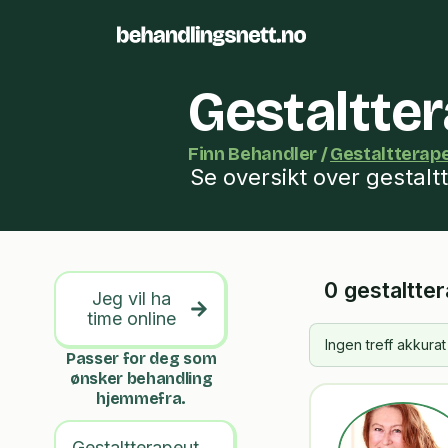
Gestaltte
Finn Behandler /
Gestaltterap
Se oversikt over gestalt
0 gestaltte
Jeg vil ha
time online
Ingen treff akkura
Passer for deg som
ønsker behandling
hjemmefra.
Gestaltterapeut