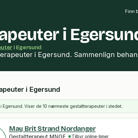
Finn 
rapeuter i Egersun
euter
I Egersund
terapeuter i Egersund. Sammenlign behandl
rapeuter i Egersund
t i Egersund. Viser de 10 nærmeste gestaltterapeuter i stedet.
May Brit Strand Nordanger
Gestaltterapeut MNGF
Tilbyr online-timer