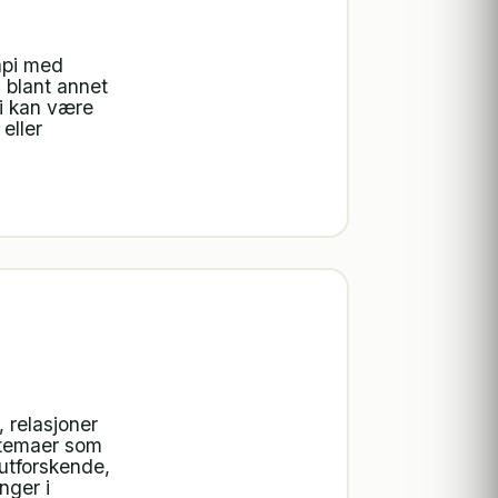
api med
 blant annet
pi kan være
eller
 relasjoner
r temaer som
 utforskende,
nger i