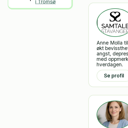
i Tromsø
Anne Molla ti
økt bevissthe
angst, depres
med oppmerks
hverdagen.
Se profil