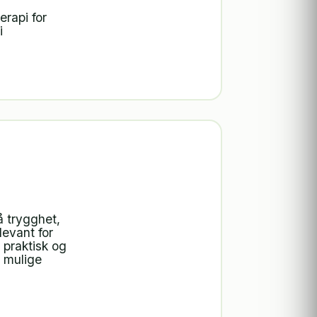
rapi for
i
å trygghet,
levant for
 praktisk og
 mulige