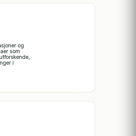
asjoner og
emaer som
 utforskende,
nger i