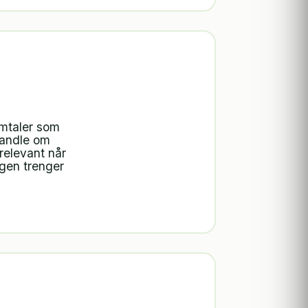
mtaler som
handle om
relevant når
agen trenger