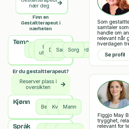
nær deg
Finn en
Som gestaltt
Gestaltterapeut i
samtaler som 
nærheten
handle om ang
relevant når 
Tema
hverdagen tr
Barns
Alle
Angst
Depresjon
Samlivsutfordringer
Sorg
utvikling
Se profil
Er du gestaltterapeut?
Reserver plass i
oversikten
Kjønn
Begge
Kvinne
Mann
Figgjo May Br
trygghet, rel
Språk
relevant for 