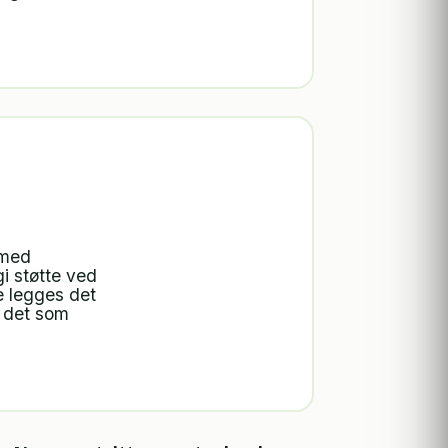
 med
gi støtte ved
e legges det
e det som