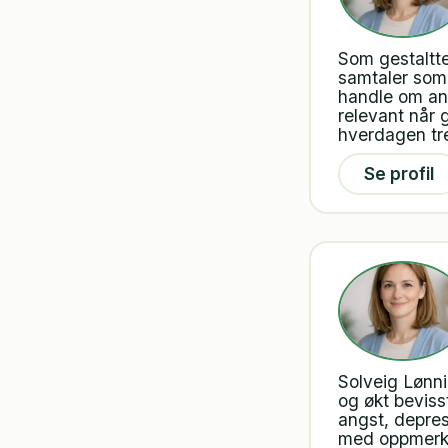
Som gestaltt
samtaler som 
handle om ang
relevant når 
hverdagen tr
Se profil
Solveig Lønni
og økt beviss
angst, depres
med oppmerks