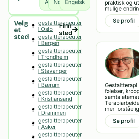
Alle
Norsk
Engelsk
praktisk og u
mulige endrin
Se profil
Velg
gestaltterapeuter
Finn
i Oslo
et
sted
sted
gestaltterapeuter
i Bergen
gestaltterapeuter
i Trondheim
gestaltterapeuter
i Stavanger
gestaltterapeuter
i Bærum
Gestaltterapi
følelser, kro
gestaltterapeuter
samtaletemaer
i Kristiansand
Terapiarbeide
gestaltterapeuter
mer forståeli
i Drammen
gestaltterapeuter
Se profil
i Asker
gestaltterapeuter