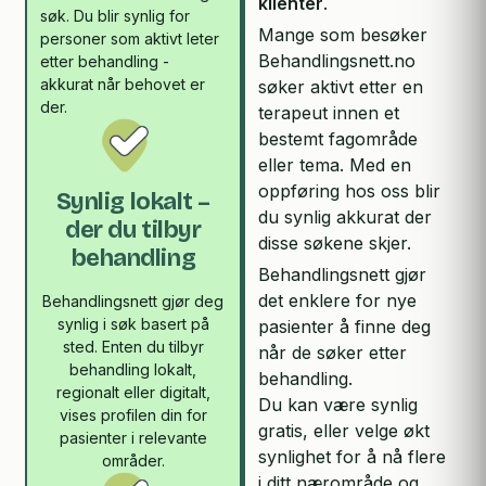
klienter
.
søk. Du blir synlig for
Mange som besøker
personer som aktivt leter
Behandlingsnett.no
etter behandling -
akkurat når behovet er
søker aktivt etter en
der.
terapeut innen et
bestemt fagområde
eller tema. Med en
oppføring hos oss blir
Synlig lokalt –
du synlig akkurat der
der du tilbyr
disse søkene skjer.
behandling
Behandlingsnett gjør
det enklere for nye
Behandlingsnett gjør deg
synlig i søk basert på
pasienter å finne deg
sted. Enten du tilbyr
når de søker etter
behandling lokalt,
behandling.
regionalt eller digitalt,
Du kan være synlig
vises profilen din for
gratis, eller velge økt
pasienter i relevante
synlighet for å nå flere
områder.
i ditt nærområde og