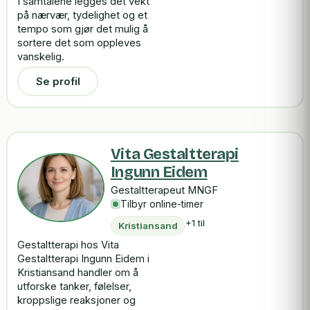
I samtalene legges det vekt
på nærvær, tydelighet og et
tempo som gjør det mulig å
sortere det som oppleves
vanskelig.
Se profil
Vita Gestaltterapi
Ingunn Eidem
Gestaltterapeut MNGF
Tilbyr online-timer
+1 til
Kristiansand
Gestaltterapi hos Vita
Gestaltterapi Ingunn Eidem i
Kristiansand handler om å
utforske tanker, følelser,
kroppslige reaksjoner og