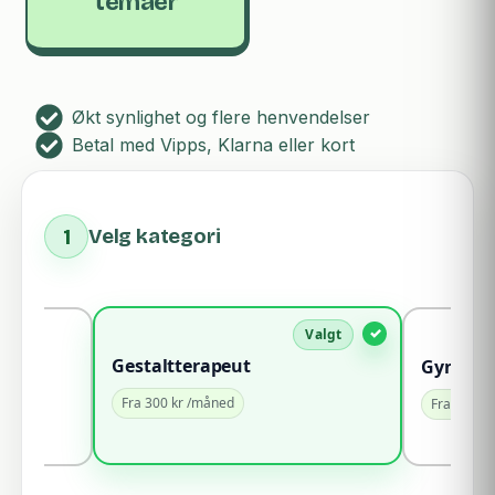
temaer
Økt synlighet og flere henvendelser
Betal med Vipps, Klarna eller kort
1
Velg kategori
Gestaltterapeut
Gynekol
Fra 300 kr /måned
Fra 100 k