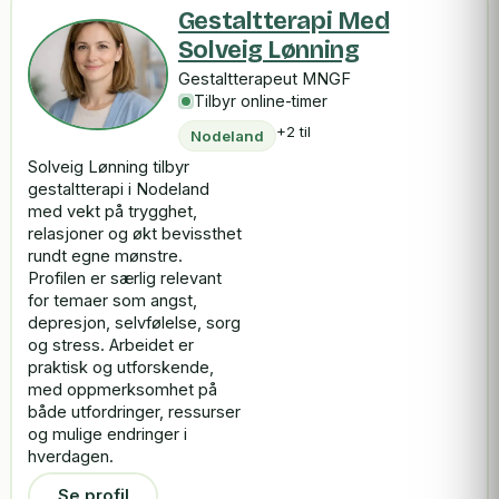
Gestaltterapi Med
Solveig Lønning
Gestaltterapeut MNGF
Tilbyr online-timer
+2 til
Nodeland
Solveig Lønning tilbyr
gestaltterapi i Nodeland
med vekt på trygghet,
relasjoner og økt bevissthet
rundt egne mønstre.
Profilen er særlig relevant
for temaer som angst,
depresjon, selvfølelse, sorg
og stress. Arbeidet er
praktisk og utforskende,
med oppmerksomhet på
både utfordringer, ressurser
og mulige endringer i
hverdagen.
Se profil